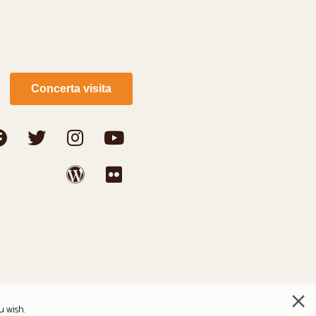
Concerta visita
u wish.