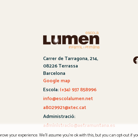
Carrer de Tarragona, 214,
08226 Terrassa
Barcelona
Google map
Escola:
(+34) 937 858996
info@escolalumen.net
a8029921@xtec.cat
Administració:
administracio@aetramuntana.es
rove your experience. We'll assume you're ok with this, but you can opt-out if yo