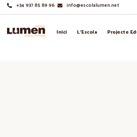
+34 937 85 89 96
info@escolalumen.net
Inici
L’Escola
Projecte Ed