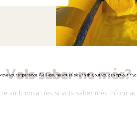
Vols saber-ne més?
rove your experience. We'll assume you're ok with this, but you can opt-out if yo
cte amb nosaltres si vols saber més informac
Més informació