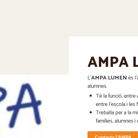
AMPA 
L’
AMPA LUMEN
és l’
alumnes.
Té la funció, entre a
entre l’escola i les 
Treballa per a la mi
famílies, alumnes i
Contacta l'AMPA