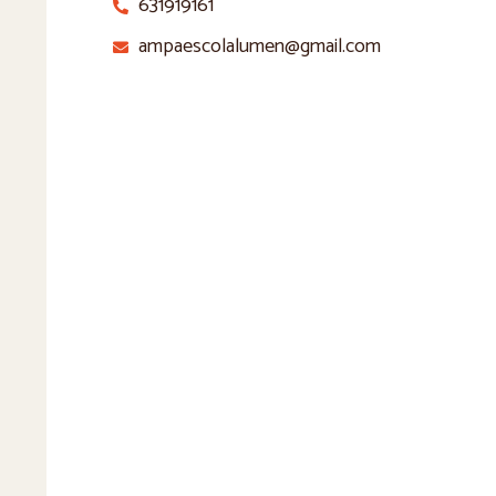
631919161
ampaescolalumen@gmail.com