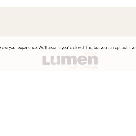
rove your experience. We'll assume you're ok with this, but you can opt-out if yo
Carrer de Tarragona, 214,
08226 Terrassa
Barcelona
Google map
Escola:
(+34) 937 858996
info@escolalumen.net
a8029921@xtec.cat
Administració: