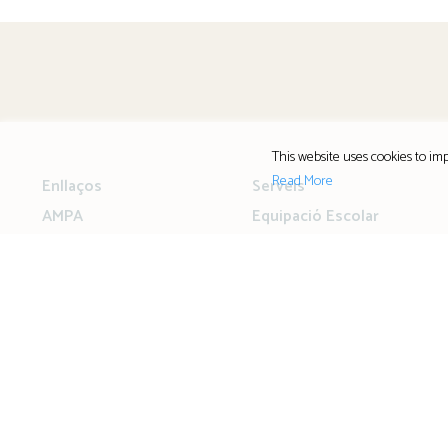
This website uses cookies to imp
Read More
Enllaços
Serveis
AMPA
Equipació Escolar
ALUMNI
Llibres i Material
Llibres digitals
Menú de menjador
Notícies
Guia Informativa Famílies
curs 26 – 27