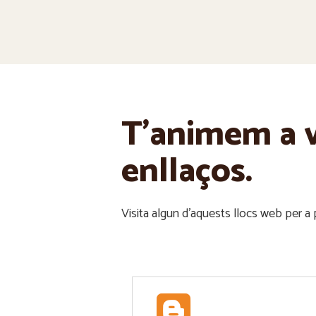
T'animem a v
enllaços.
Visita algun d’aquests llocs web per a p