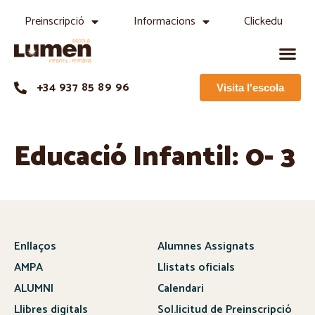
Preinscripció
Informacions
Clickedu
+34 937 85 89 96
Visita l'escola
Educació Infantil: 0- 3
Enllaços
Alumnes Assignats
AMPA
Llistats oficials
ALUMNI
Calendari
Llibres digitals
Sol.licitud de Preinscripció