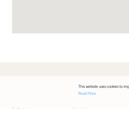
This website uses cookies to imp
Read More
Enllaços
Serveis
AMPA
Equipació Escolar
ALUMNI
Llibres i Material