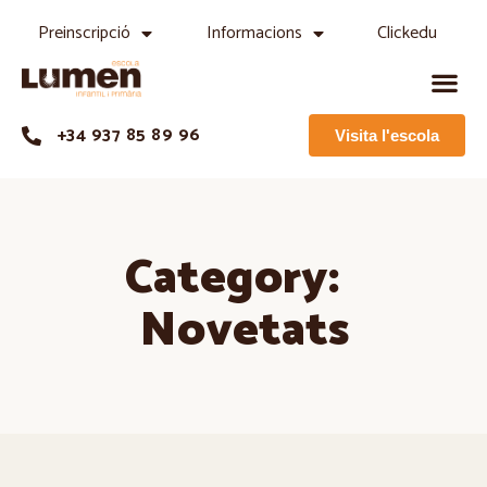
Preinscripció
Informacions
Clickedu
+34 937 85 89 96
Visita l'escola
Category:
Novetats